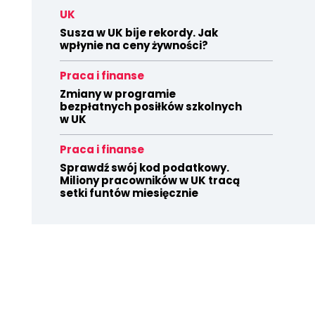
UK
Susza w UK bije rekordy. Jak
wpłynie na ceny żywności?
Praca i finanse
Zmiany w programie
bezpłatnych posiłków szkolnych
w UK
Praca i finanse
Sprawdź swój kod podatkowy.
Miliony pracowników w UK tracą
setki funtów miesięcznie