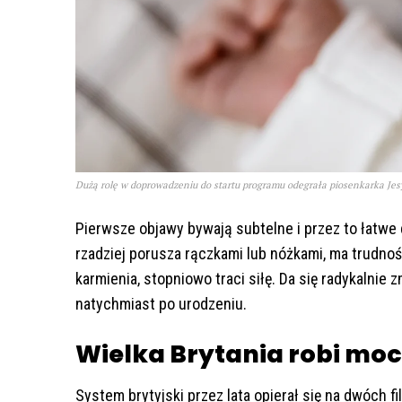
Dużą rolę w doprowadzeniu do startu programu odegrała piosenkarka Jesy
Pierwsze objawy bywają subtelne i przez to łatwe
rzadziej porusza rączkami lub nóżkami, ma trudno
karmienia, stopniowo traci siłę. Da się radykalnie 
natychmiast po urodzeniu.
Wielka Brytania robi mo
System brytyjski przez lata opierał się na dwóch f