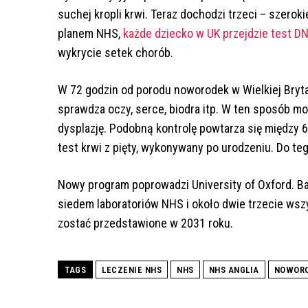
suchej kropli krwi. Teraz dochodzi trzeci – szerok
planem NHS,
każde dziecko w UK przejdzie test D
wykrycie setek chorób.
W 72 godzin od porodu noworodek w Wielkiej Bryta
sprawdza oczy, serce, biodra itp. W ten sposób 
dysplazję. Podobną kontrolę powtarza się między 6.
test krwi z pięty, wykonywany po urodzeniu. Do te
Nowy program poprowadzi University of Oxford. Ba
siedem laboratoriów NHS i około dwie trzecie wsz
zostać przedstawione w 2031 roku.
TAGS
LECZENIE NHS
NHS
NHS ANGLIA
NOWORO