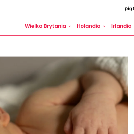
pią
Wielka Brytania
Holandia
Irlandia