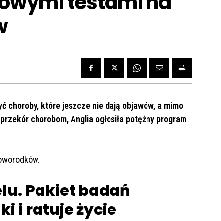
sowymi testami na
w
ć choroby, które jeszcze nie dają objawów, a mimo
a przekór chorobom, Anglia ogłosiła potężny program
noworodków.
lu. Pakiet badań
 i ratuje życie