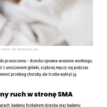
 Nelson / fot. Shutterstock.com
 do przeoczenia – dziecko sprawia wrażenie wiotkiego,
ść z unoszeniem główki, szybciej męczy się podczas
zmienić przebieg choroby, ale trzeba wykryć ją
cny ruch w stronę SMA
ilarach: badaniu fizykalnym dziecka oraz badaniu