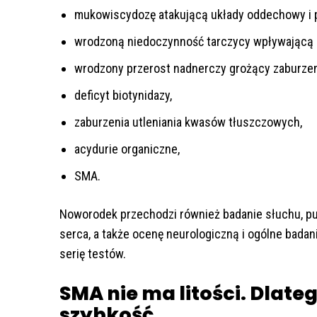
mukowiscydozę atakującą układy oddechowy i
wrodzoną niedoczynność tarczycy wpływającą n
wrodzony przerost nadnerczy grożący zaburze
deficyt biotynidazy,
zaburzenia utleniania kwasów tłuszczowych,
acydurie organiczne,
SMA.
Noworodek przechodzi również badanie słuchu, p
serca, a także ocenę neurologiczną i ogólne badani
serię testów.
SMA nie ma litości. Dlate
szybkość