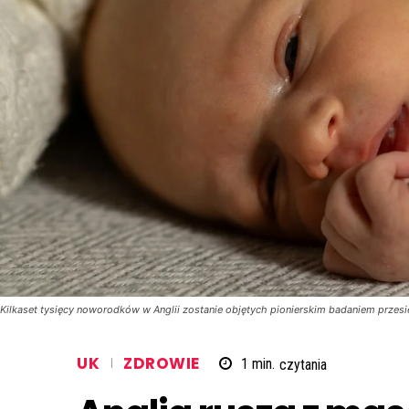
Kilkaset tysięcy noworodków w Anglii zostanie objętych pionierskim badaniem przes
UK
ZDROWIE
1
min.
czytania