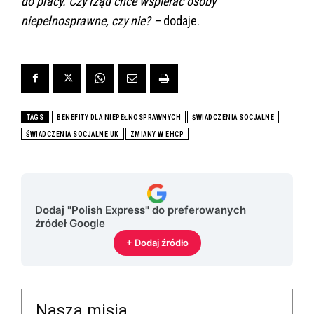
do pracy. Czy rząd chce wspierać osoby
niepełnosprawne, czy nie? –
dodaje.
TAGS
BENEFITY DLA NIEPEŁNOSPRAWNYCH
ŚWIADCZENIA SOCJALNE
ŚWIADCZENIA SOCJALNE UK
ZMIANY W EHCP
Dodaj "Polish Express" do preferowanych
źródeł Google
+ Dodaj źródło
Nasza misja