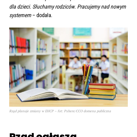
dla dzieci. Słuchamy rodziców. Pracujemy nad nowym
systemem
– dodała.
Rząd planuje zmiany w EHCP – fot: Pxhere/CCO domena publiczna
Rząd ogłasza