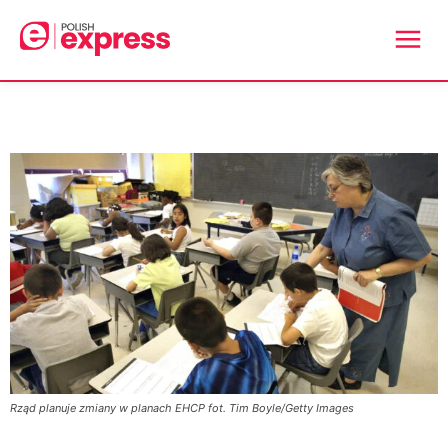
Rząd planuje zmiany w planach EHCP fot. Tim Boyle/Getty Images