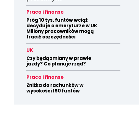
Praca i finanse
Próg 10 tys. funtów wciąż
decyduje o emeryturze w UK.
Miliony pracowników mogą
tracić oszczędności
UK
Czy będą zmiany w prawie
jazdy? Co planuje rząd?
Praca i finanse
Zniżka do rachunków w
wysokości 150 funtów