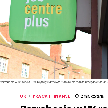
Bezrobocie w UK rośnie - 5% to próg alarmowy, którego nie można przegapić fot. sh
UK
PRACA I FINANSE
2
min.
czytania