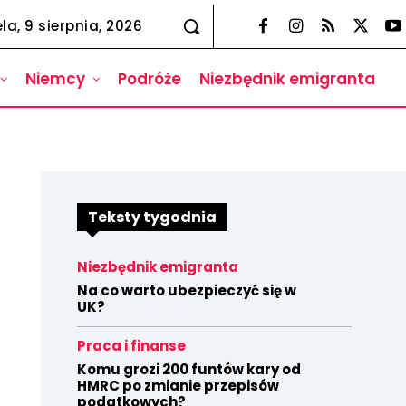
la, 9 sierpnia, 2026
Niemcy
Podróże
Niezbędnik emigranta
Teksty tygodnia
Niezbędnik emigranta
Na co warto ubezpieczyć się w
UK?
Praca i finanse
Komu grozi 200 funtów kary od
HMRC po zmianie przepisów
podatkowych?