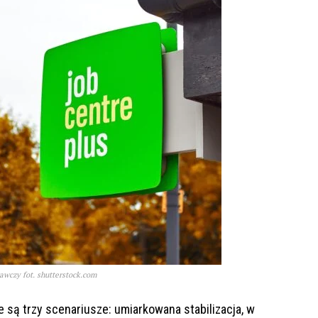
awczy fot. shutterstock.com
 są trzy scenariusze: umiarkowana stabilizacja, w