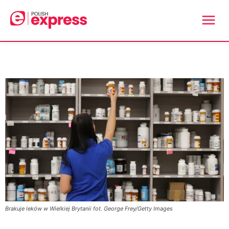
Brakuje leków w Wielkiej Brytanii fot. George Frey/Getty Images