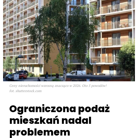
Ceny nieruchomości wzrosną znacząco w 2026. Oto 5 powodów!
fot. shutterstock.com
Ograniczona podaż
mieszkań nadal
problemem