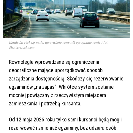
Kandydat stał się mniej uprzywilejowany niż oprogramowanie / fot.
Shutterstock.com
Równolegle wprowadzane są ograniczenia
geograficzne mające uporządkować sposób
zarządzania dostępnością. Skończy się rezerwowanie
egzaminów „na zapas”. Wkrótce system zostanie
mocniej powiązany z rzeczywistym miejscem
zamieszkania i potrzebą kursanta.
Od 12 maja 2026 roku tylko sami kursanci będą mogli
rezerwować i zmieniać egzaminy, bez udziału osób