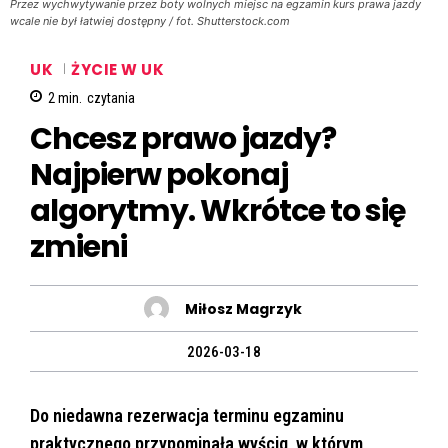
Przez wychwytywanie przez boty wolnych miejsc na egzamin kurs prawa jazdy
wcale nie był łatwiej dostępny / fot. Shutterstock.com
UK
ŻYCIE W UK
2
min.
czytania
Chcesz prawo jazdy?
Najpierw pokonaj
algorytmy. Wkrótce to się
zmieni
Miłosz Magrzyk
2026-03-18
Do niedawna rezerwacja terminu egzaminu
praktycznego przypominała wyścig, w którym