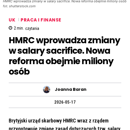
HMRC wprowadza zmiany w salary sacrifice. Nowa reforma obejmie miliony osób
fot. shutterstock.com
UK
PRACA I FINANSE
2
min.
czytania
HMRC wprowadza zmiany
w salary sacrifice. Nowa
reforma obejmie miliony
osób
Joanna Baran
2026-05-17
Brytyjski urząd skarbowy HMRC wraz z rządem
przygotowuje zmianę zasad dotyczących tzw. salary