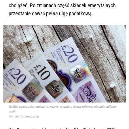
obciążeń. Po zmianach część składek emerytalnych
przestanie dawać pełną ulgę podatkową.
HMRC wprowadza zmiany w salary sacrifice. Nowa reforma obejmie miliony
osób
fot. shutterstock.com