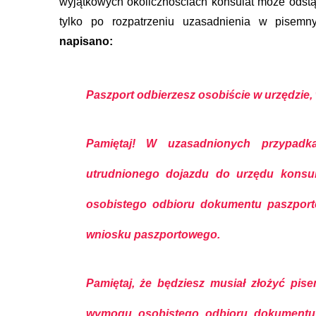
wyjątkowych okolicznościach konsulat może odst
tylko po rozpatrzeniu uzasadnienia w pisem
napisano:
Paszport odbierzesz osobiście w urzędzie,
Pamiętaj!
W uzasadnionych przypadkac
utrudnionego dojazdu do urzędu konsu
osobistego odbioru dokumentu paszport
wniosku paszportowego.
Pamiętaj, że będziesz musiał złożyć pis
wymogu osobistego odbioru dokumentu 