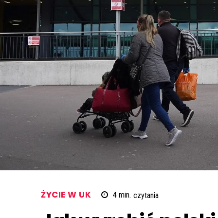
ŻYCIE W UK
4
min.
czytania