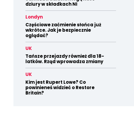
dziury w składkach NI
Londyn
Częściowe zaćmienie słońca już
wkrótce. Jak je bezpiecznie
oglądać?
UK
Tańsze przejazdy również dla 18-
latków. Rząd wprowadza zmiany
UK
Kim jest Rupert Lowe? Co
powinieneś widzieć o Restore
Britain?