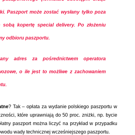
łki. Paszport może zostać wysłany tylko poza
 sobą kopertę special delivery.
Po złożeniu
my odbioru paszportu.
any adres za pośrednictwem operatora
ozowe, o ile jest to możliwe z zachowaniem
tu.
atne
? Tak – opłata za wydanie polskiego paszportu w
ności, które uprawniają do 50 proc. zniżki, np. bycie
płatny paszport można liczyć na przykład w przypadku
owodu wady technicznej wcześniejszego paszportu.