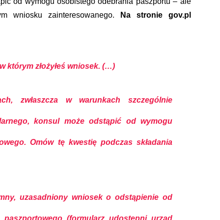
ąpić od wymogu osobistego odebrania paszportu – ale
nym wniosku zainteresowanego.
Na stronie gov.pl
 w którym złożyłeś wniosek. (…)
h, zwłaszcza w warunkach szczególnie
larnego, konsul może odstąpić od wymogu
owego. Omów tę kwestię podczas składania
emny, uzasadniony wniosek o odstąpienie od
paszportowego (formularz udostępni urząd