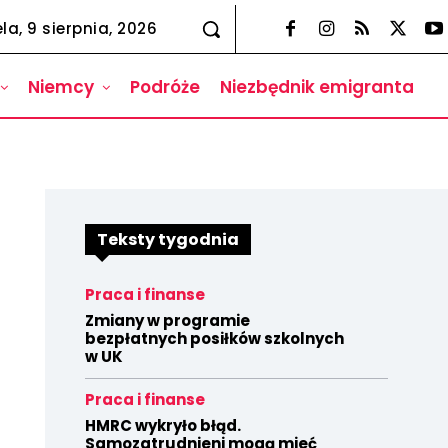
la, 9 sierpnia, 2026
Niemcy
Podróże
Niezbędnik emigranta
Teksty tygodnia
Praca i finanse
Zmiany w programie
bezpłatnych posiłków szkolnych
w UK
Praca i finanse
HMRC wykryło błąd.
Samozatrudnieni mogą mieć