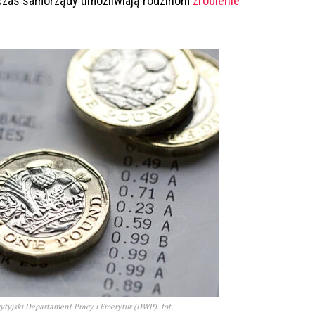
wczas samorządy umożliwiają rodzinom
zrobienie
ytyjski Departament Pracy i Emerytur (DWP). fot.