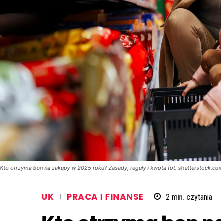
Kto otrzyma bon na zakupy w 2025 roku? Zasady, reguły i kwota fot. shutterstock.co
UK
PRACA I FINANSE
2
min.
czytania