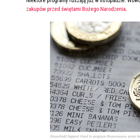
Niektóre programy ruszają już w listopadzie. Wó
zakupów przed świętami Bożego Narodzenia
.
Household Support Fund to program finansowany przez br