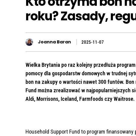
Kto otrzyma bon n
roku? Zasady, regu
Joanna Baran
2025-11-07
Wielka Brytania po raz kolejny przedłuża progra
pomocy dla gospodarstw domowych w trudnej sytua
bon na zakupy o wartości nawet 300 funtów. Bon
Fund można zrealizować w najpopularniejszych sie
Aldi, Morrisons, Iceland, Farmfoods czy Waitrose.
Household Support Fund to program finansowany p