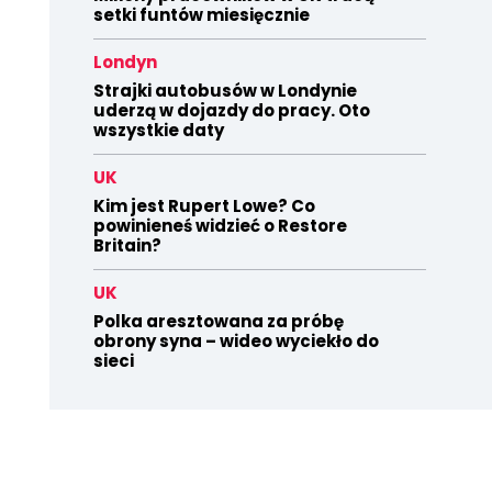
setki funtów miesięcznie
Londyn
Strajki autobusów w Londynie
uderzą w dojazdy do pracy. Oto
wszystkie daty
UK
Kim jest Rupert Lowe? Co
powinieneś widzieć o Restore
Britain?
UK
Polka aresztowana za próbę
obrony syna – wideo wyciekło do
sieci