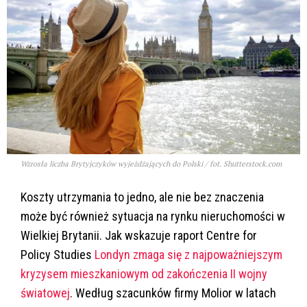
Wzrosła liczba Brytyjczyków wyjeżdżających do Polski / fot. Shutterstock.com
Koszty utrzymania to jedno, ale nie bez znaczenia
może być również sytuacja na rynku nieruchomości w
Wielkiej Brytanii. Jak wskazuje raport Centre for
Policy Studies
Londyn zmaga się z najpoważniejszym
kryzysem mieszkaniowym od zakończenia II wojny
światowej
. Według szacunków firmy Molior w latach