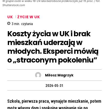
W grupie osób w wieku 16–24 lata bezrobocie przekroczyło już 15 proc. / fot.
Shutterstock.com
UK
ŻYCIE W UK
3
min.
czytania
Koszty życia w UK i brak
mieszkań uderzają w
młodych. Eksperci mówią
o „straconym pokoleniu”
Miłosz Magrzyk
2026-05-31
Szkoła, pierwsza praca, wynajęte mieszkanie, potem
może własny dom i spokojne wspinanie się po