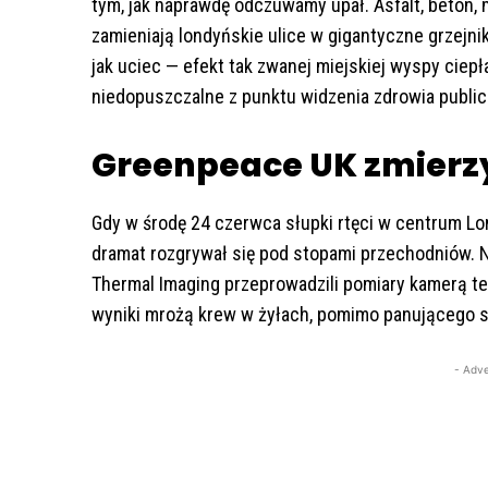
tym, jak naprawdę odczuwamy upał. Asfalt, beton, 
zamieniają londyńskie ulice w gigantyczne grzejniki
jak uciec — efekt tak zwanej miejskiej wyspy ciepł
niedopuszczalne z punktu widzenia zdrowia publi
Greenpeace UK zmierz
Gdy w środę 24 czerwca słupki rtęci w centrum L
dramat rozgrywał się pod stopami przechodniów. Na
Thermal Imaging przeprowadzili pomiary kamerą ter
wyniki mrożą krew w żyłach, pomimo panującego 
- Adve