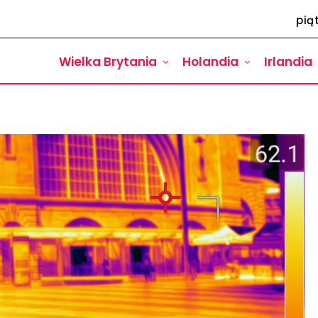
pią
Wielka Brytania
Holandia
Irlandia