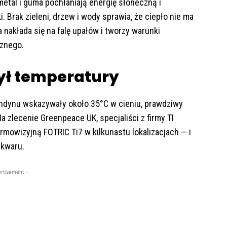
metal i guma pochłaniają energię słoneczną i
. Brak zieleni, drzew i wody sprawia, że ciepło nie ma
a nakłada się na falę upałów i tworzy warunki
cznego.
ył temperatury
ondynu wskazywały około 35°C w cieniu, prawdziwy
 zlecenie Greenpeace UK, specjaliści z firmy TI
mowizyjną FOTRIC Ti7 w kilkunastu lokalizacjach — i
skwaru.
rtisement -