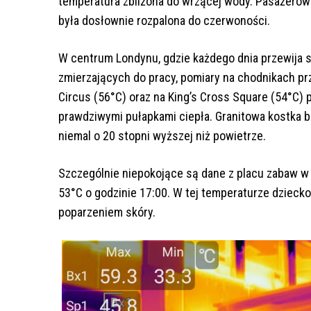
temperatura zbliżona do wrzącej wody. Pasażerowie
była dosłownie rozpalona do czerwoności.
W centrum Londynu, gdzie każdego dnia przewija s
zmierzających do pracy, pomiary na chodnikach przy
Circus (56°C) oraz na King’s Cross Square (54°C) p
prawdziwymi pułapkami ciepła. Granitowa kostka b
niemal o 20 stopni wyższej niż powietrze.
Szczególnie niepokojące są dane z placu zabaw w
53°C o godzinie 17:00. W tej temperaturze dziecko,
poparzeniem skóry.