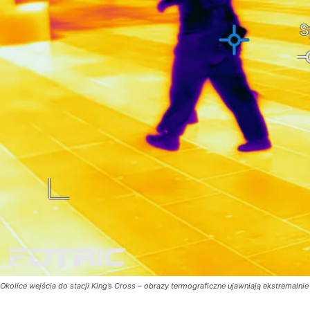
Okolice wejścia do stacji King’s Cross – obrazy termograficzne ujawniają ekstremaln