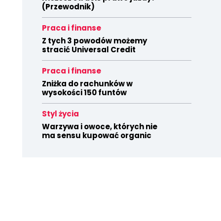
(Przewodnik)
Praca i finanse
Z tych 3 powodów możemy
stracić Universal Credit
Praca i finanse
Zniżka do rachunków w
wysokości 150 funtów
Styl życia
Warzywa i owoce, których nie
ma sensu kupować organic