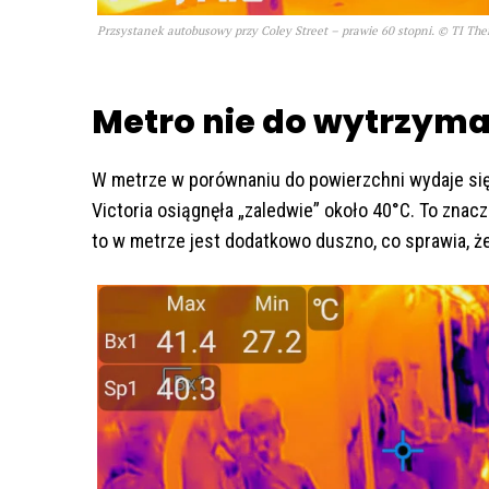
Przsystanek autobusowy przy Coley Street – prawie 60 stopni. © TI Th
Metro nie do wytrzym
W metrze w porównaniu do powierzchni wydaje się 
Victoria osiągnęła „zaledwie” około 40°C. To znacz
to w metrze jest dodatkowo duszno, co sprawia, że