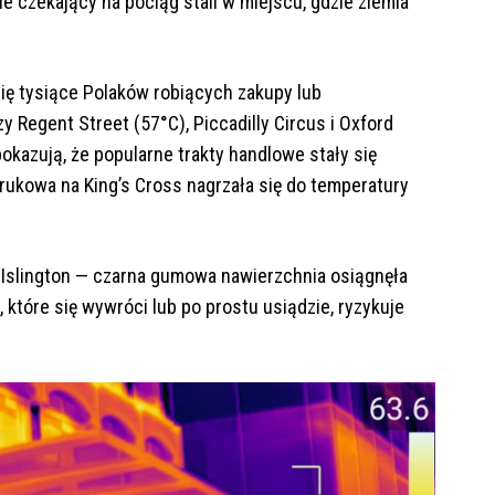
 czekający na pociąg stali w miejscu, gdzie ziemia
ię tysiące Polaków robiących zakupy lub
 Regent Street (57°C), Piccadilly Circus i Oxford
okazują, że popularne trakty handlowe stały się
rukowa na King’s Cross nagrzała się do temperatury
 Islington — czarna gumowa nawierzchnia osiągnęła
 które się wywróci lub po prostu usiądzie, ryzykuje