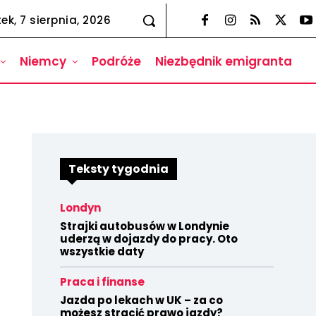
tek, 7 sierpnia, 2026
Niemcy
Podróże
Niezbędnik emigranta
Teksty tygodnia
Londyn
Strajki autobusów w Londynie
uderzą w dojazdy do pracy. Oto
wszystkie daty
Praca i finanse
Jazda po lekach w UK – za co
możesz stracić prawo jazdy?