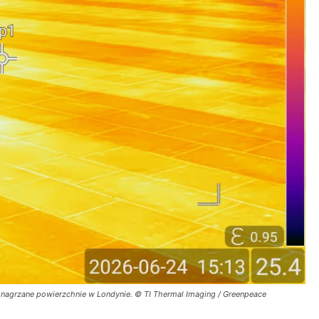
ie nagrzane powierzchnie w Londynie. © TI Thermal Imaging / Greenpeace