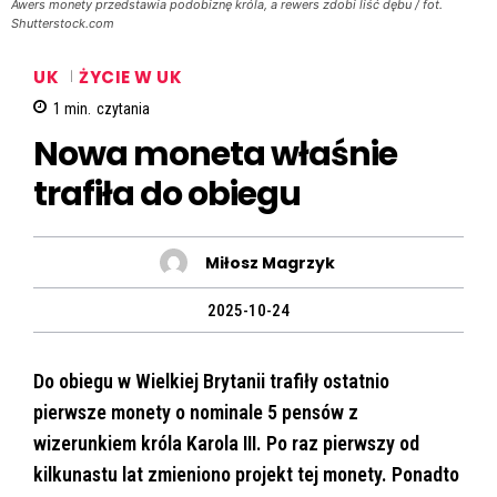
Awers monety przedstawia podobiznę króla, a rewers zdobi liść dębu / fot.
Shutterstock.com
UK
ŻYCIE W UK
1
min.
czytania
Nowa moneta właśnie
trafiła do obiegu
Miłosz Magrzyk
2025-10-24
Do obiegu w Wielkiej Brytanii trafiły ostatnio
pierwsze monety o nominale 5 pensów z
wizerunkiem króla Karola III. Po raz pierwszy od
kilkunastu lat zmieniono projekt tej monety. Ponadto