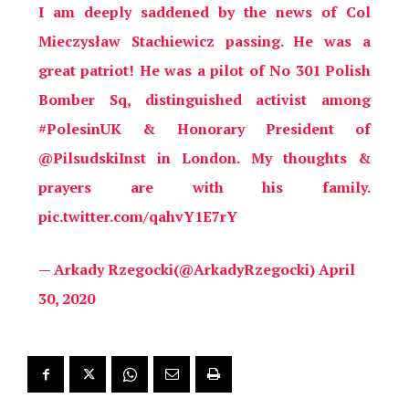
I am deeply saddened by the news of Col
Mieczysław Stachiewicz passing. He was a
great patriot! He was a pilot of No 301 Polish
Bomber Sq, distinguished activist among
#PolesinUK
& Honorary President of
@PilsudskiInst
in London. My thoughts &
prayers are with his family.
pic.twitter.com/qahvY1E7rY
— Arkady Rzegocki(@ArkadyRzegocki)
April
30, 2020