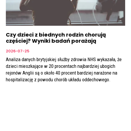
Czy dzieci z biednych rodzin chorują
częściej? Wyniki badań porażają
2026-07-25
Analiza danych brytyjskiej służby zdrowia NHS wykazała, że
dzieci mieszkające w 20 procentach najbardziej ubogich
rejonów Anglii są o około 40 procent bardziej narażone na
hospitalizację z powodu chorób układu oddechowego.