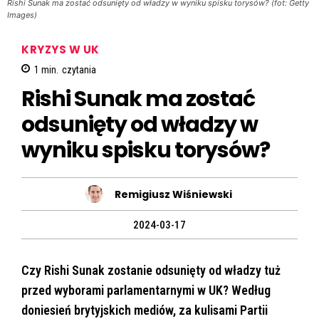
Rishi Sunak ma zostać odsunięty od władzy w wyniku spisku torysów? (fot: Getty
Images)
KRYZYS W UK
1
min.
czytania
Rishi Sunak ma zostać
odsunięty od władzy w
wyniku spisku torysów?
Remigiusz Wiśniewski
2024-03-17
Czy Rishi Sunak zostanie odsunięty od władzy tuż
przed wyborami parlamentarnymi w UK? Według
doniesień brytyjskich mediów, za kulisami Partii