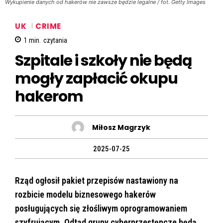
Wykupienie danych od hakerów nie zawsze będzie legalne / fot. Getty Images
UK
CRIME
1
min.
czytania
Szpitale i szkoły nie będą
mogły zapłacić okupu
hakerom
Miłosz Magrzyk
2025-07-25
Rząd ogłosił pakiet przepisów nastawiony na
rozbicie modelu biznesowego hakerów
posługujących się złośliwym oprogramowaniem
szyfrującym. Odtąd grupy cyberprzestępcze będą