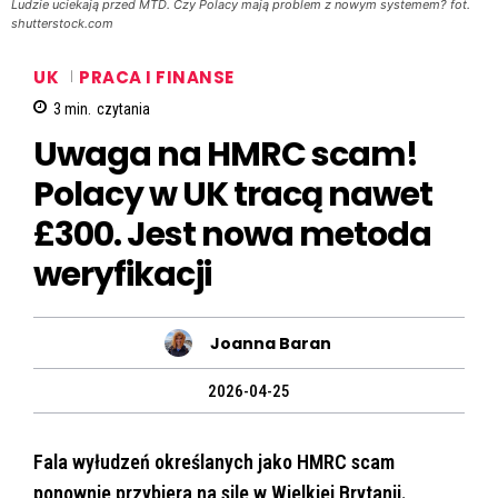
Ludzie uciekają przed MTD. Czy Polacy mają problem z nowym systemem? fot.
shutterstock.com
UK
PRACA I FINANSE
3
min.
czytania
Uwaga na HMRC scam!
Polacy w UK tracą nawet
£300. Jest nowa metoda
weryfikacji
Joanna Baran
2026-04-25
Fala wyłudzeń określanych jako HMRC scam
ponownie przybiera na sile w Wielkiej Brytanii.