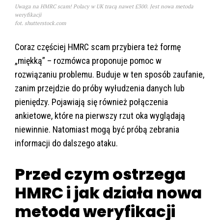
Uwaga na HMRC scam! Polacy w UK tracą nawet £300. Jest nowa metoda
weryfikacji
fot. shutterstock.com
Coraz częściej HMRC scam przybiera też formę
„miękką” – rozmówca proponuje pomoc w
rozwiązaniu problemu. Buduje w ten sposób zaufanie,
zanim przejdzie do próby wyłudzenia danych lub
pieniędzy. Pojawiają się również połączenia
ankietowe, które na pierwszy rzut oka wyglądają
niewinnie. Natomiast mogą być próbą zebrania
informacji do dalszego ataku.
Przed czym ostrzega
HMRC i jak działa nowa
metoda weryfikacji