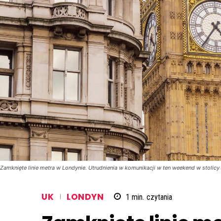
Zamknięte linie metra w Londynie. Utrudnienia w komunikacji w ten weekend w stolicy
UK
LONDYN
1
min.
czytania