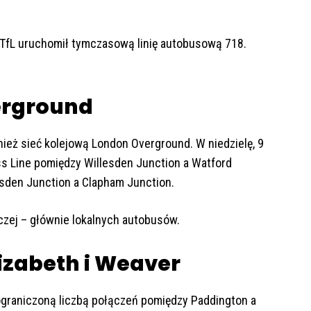
fL uruchomił tymczasową linię autobusową 718.
erground
ież sieć kolejową London Overground. W niedzielę, 9
ess Line pomiędzy Willesden Junction a Watford
lesden Junction a Clapham Junction.
czej – głównie lokalnych autobusów.
lizabeth i Weaver
 ograniczoną liczbą połączeń pomiędzy Paddington a