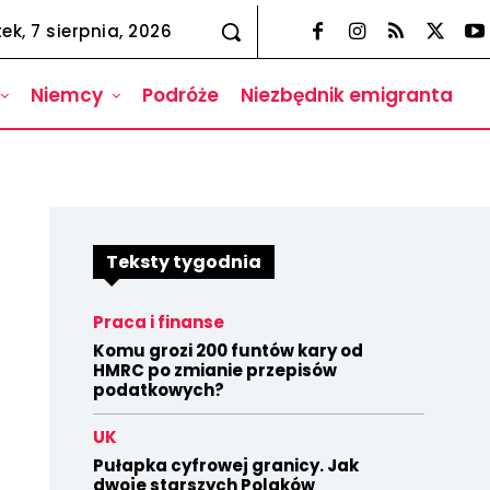
tek, 7 sierpnia, 2026
Niemcy
Podróże
Niezbędnik emigranta
Teksty tygodnia
Praca i finanse
Komu grozi 200 funtów kary od
HMRC po zmianie przepisów
podatkowych?
UK
Pułapka cyfrowej granicy. Jak
dwoje starszych Polaków