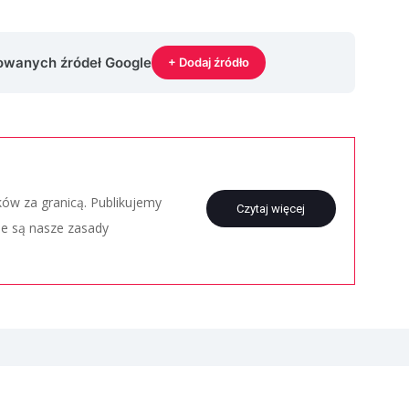
rowanych źródeł Google
+ Dodaj źródło
aków za granicą. Publikujemy
Czytaj więcej
ie są nasze zasady