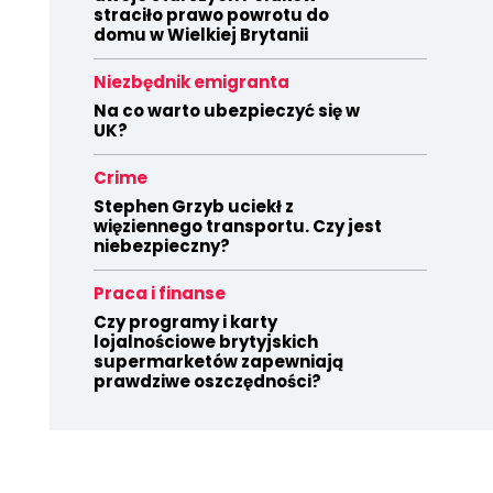
straciło prawo powrotu do
domu w Wielkiej Brytanii
Niezbędnik emigranta
Na co warto ubezpieczyć się w
UK?
Crime
Stephen Grzyb uciekł z
więziennego transportu. Czy jest
niebezpieczny?
Praca i finanse
Czy programy i karty
lojalnościowe brytyjskich
supermarketów zapewniają
prawdziwe oszczędności?