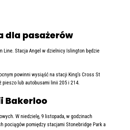
a dla pasażerów
Line. Stacja Angel w dzielnicy Islington będzie
cnym powinni wysiąść na stacji King’s Cross St
ieszo lub autobusami linii 205 i 214.
ii Bakerloo
wych. W niedzielę, 9 listopada, w godzinach
ch pociągów pomiędzy stacjami Stonebridge Park a