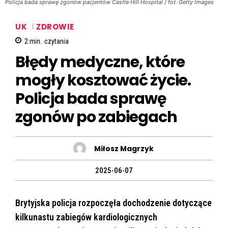
Policja bada sprawę zgonów pacjentów Castle Hill Hospital / fot. Getty Images
UK
ZDROWIE
2
min.
czytania
Błędy medyczne, które
mogły kosztować życie.
Policja bada sprawę
zgonów po zabiegach
Miłosz Magrzyk
2025-06-07
Brytyjska policja rozpoczęła dochodzenie dotyczące
kilkunastu zabiegów kardiologicznych