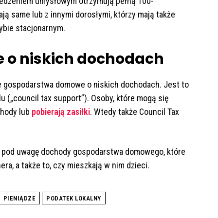
ośledzeniem umysłowym otrzymują pełną 100-
ają same lub z innymi dorosłymi, którzy mają także
ybie stacjonarnym.
o niskich dochodach
e gospodarstwa domowe o niskich dochodach. Jest to
 („council tax support”). Osoby, które mogą się
ochody lub
pobierają zasiłki
. Wtedy także Council Tax
ież pod uwagę dochody gospodarstwa domowego, które
ra, a także to, czy mieszkają w nim dzieci.
PIENIĄDZE
PODATEK LOKALNY