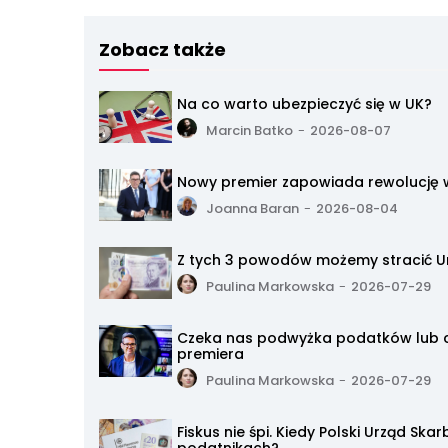
Zobacz także
Na co warto ubezpieczyć się w UK?
Marcin Batko
-
2026-08-07
Nowy premier zapowiada rewolucję w 
Joanna Baran
-
2026-08-04
Z tych 3 powodów możemy stracić Un
Paulina Markowska
-
2026-07-29
Czeka nas podwyżka podatków lub ci
premiera
Paulina Markowska
-
2026-07-29
Fiskus nie śpi. Kiedy Polski Urząd Sk