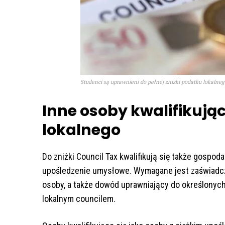
Studenci są uprawnieni do pełnej zniżki podatku lokalnego
Inne osoby kwalifikując
lokalnego
Do zniżki Council Tax kwalifikują się także gospod
upośledzenie umysłowe. Wymagane jest zaświadcze
osoby, a także dowód uprawniający do określonych
lokalnym councilem.