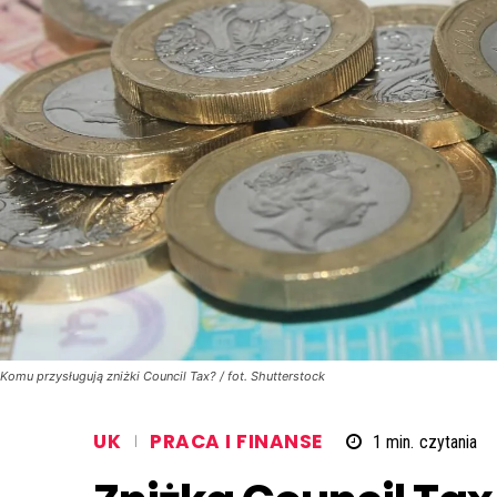
Komu przysługują zniżki Council Tax? / fot. Shutterstock
UK
PRACA I FINANSE
1
min.
czytania