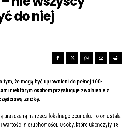
 – nie wszyscy
ć do niej
o tym, że mogą być uprawnieni do pełnej 100-
isami niektórym osobom przysługuje zwolnienie z
 częściową zniżkę.
atą uiszczaną na rzecz lokalnego councilu. To on ustala
k i wartości nieruchomości. Osoby, które ukończyły 18