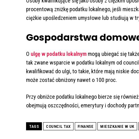
Osoby kwalifikujące się jako osoby z ciężkim up
procentową zniżkę podatku lokalnego, jeśli mieszk
ciężkie upośledzeniem umysłowe lub studiują w tr
Gospodarstwa domowe 
O
ulgę w podatku lokalnym
mogą ubiegać się takż
tak zwane wsparcie w podatku lokalnym od councilu
kwalifikować do ulgi, to takie, które mają niskie d
może zostać obniżony nawet o 100 proc.
Przy obniżce podatku lokalnego bierze się równ
obejmują oszczędności, emerytury i dochody partne
TAGS
COUNCIL TAX
FINANSE
MIESZKANIE W UK