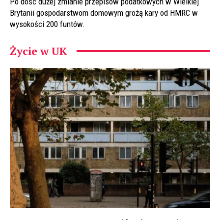
Po dość dużej zmianie przepisów podatkowych w Wielkiej
Brytanii gospodarstwom domowym grożą kary od HMRC w
wysokości 200 funtów.
Życie w UK