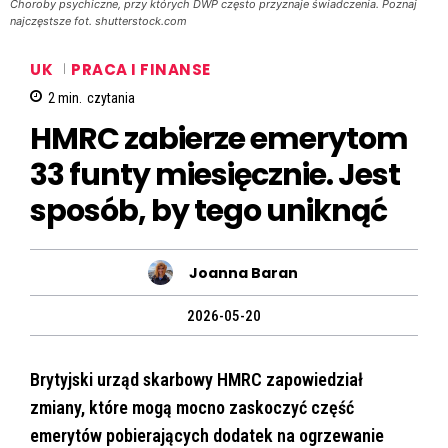
Choroby psychiczne, przy których DWP często przyznaje świadczenia. Poznaj
najczęstsze fot. shutterstock.com
UK
PRACA I FINANSE
2
min.
czytania
HMRC zabierze emerytom
33 funty miesięcznie. Jest
sposób, by tego uniknąć
Joanna Baran
2026-05-20
Brytyjski urząd skarbowy HMRC zapowiedział
zmiany, które mogą mocno zaskoczyć część
emerytów pobierających dodatek na ogrzewanie