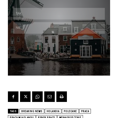
Skip
Skip
TAGS
BREAKING NEWS
HOLANDIA
POLECANE
PRACA
PRACA W HOLANDII
RYNEK PRACY
WYNAGRODZENIE