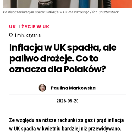
Po nieoczekiwanym spadku inflacja w UK ma wzrosnąć / fot. Shutterstock
UK
ŻYCIE W UK
1
min.
czytania
Inflacja w UK spadła, ale
paliwo drożeje. Co to
oznacza dla Polaków?
Paulina Markowska
2026-05-20
Ze względu na niższe rachunki za gaz i prąd inflacja
w UK spadła w kwietniu bardziej niż przewidywano.