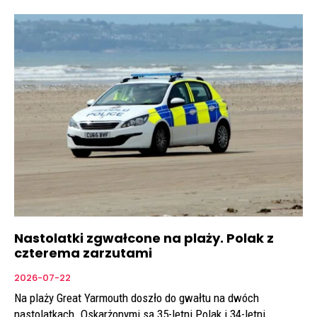
Nastolatki zgwałcone na plaży. Polak z
czterema zarzutami
2026-07-22
Na plaży Great Yarmouth doszło do gwałtu na dwóch
nastolatkach. Oskarżonymi są 35-letni Polak i 34-letni