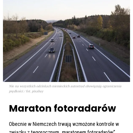
Nie na wszystkich odcinkach niemieckich autostrad obowiązują ograniczenia
prędkości / fot. pixabay
Maraton fotoradarów
Obecnie w Niemczech trwają wzmożone kontrole w
związku z tegorocznym „maratonem fotoradarów”,