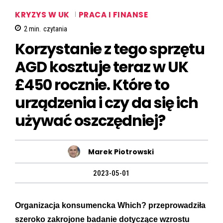
KRYZYS W UK
PRACA I FINANSE
2
min.
czytania
Korzystanie z tego sprzętu
AGD kosztuje teraz w UK
£450 rocznie. Które to
urządzenia i czy da się ich
używać oszczędniej?
Marek Piotrowski
2023-05-01
Organizacja konsumencka Which? przeprowadziła
szeroko zakrojone badanie dotyczące wzrostu