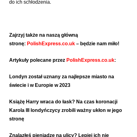
do ich schłodzenia.
Zajrzyj także na naszą główną
stronę:
PolishExpress.co.uk
– będzie nam miło!
Artykuły polecane przez
PolishExpress.co.uk
:
Londyn został uznany za najlepsze miasto na
świecie i w Europie w 2023
Książę Harry wraca do łask? Na czas koronacji
Karola III londyńczycy zrobili ważny ukłon w jego
stronę
Znalazłeś pieniądze na ulicy? Lepiej ich nie