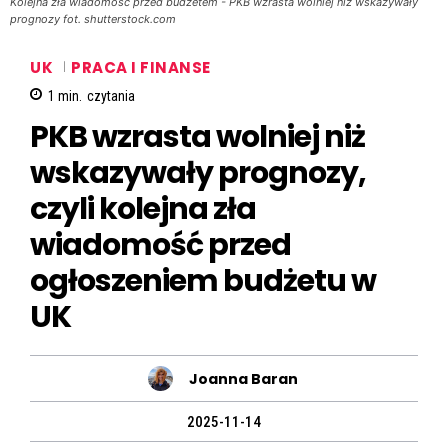
Kolejna zła wiadomość przed budżetem - PKB wzrasta wolniej niż wskazywały
prognozy fot. shutterstock.com
UK
PRACA I FINANSE
1
min.
czytania
PKB wzrasta wolniej niż
wskazywały prognozy,
czyli kolejna zła
wiadomość przed
ogłoszeniem budżetu w
UK
Joanna Baran
2025-11-14