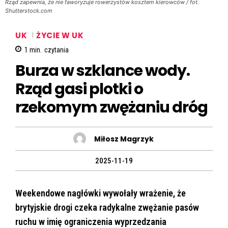
Rząd zapewnia, że nie faworyzuje rowerzystów kosztem kierowców / fot.
Shutterstock.com
UK
ŻYCIE W UK
1
min.
czytania
Burza w szklance wody.
Rząd gasi plotki o
rzekomym zwężaniu dróg
Miłosz Magrzyk
2025-11-19
Weekendowe nagłówki wywołały wrażenie, że
brytyjskie drogi czeka radykalne zwężanie pasów
ruchu w imię ograniczenia wyprzedzania