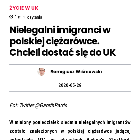
ŻYCIE W UK
1
min.
czytania
Nielegalni imigranci w
polskiej ciężarówce.
Chcieli dostać się do UK
Remigiusz Wiśniewski
2020-05-28
Fot: Twitter @GarethParris
W miniony poniedziałek siedmiu nielegalnych imigrantów
zostało znalezionych w polskiej ciężarówce jadącej
autostradą M11 na obrzeżach Bishop's Stortford.