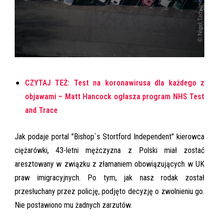
CZYTAJ TEŻ: Test na koronawirusa dla każdego z
objawami – Matt Hancock ogłasza program NHS Test
and Trace
Jak podaje portal "Bishop`s Stortford Independent" kierowca
ciężarówki, 43-letni mężczyzna z Polski miał zostać
aresztowany w związku z złamaniem obowiązujących w UK
praw imigracyjnych. Po tym, jak nasz rodak został
przesłuchany przez policję, podjęto decyzję o zwolnieniu go.
Nie postawiono mu żadnych zarzutów.