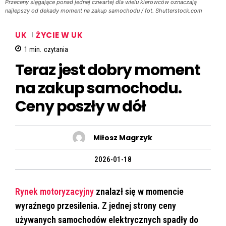
Przeceny sięgające ponad jednej czwartej dla wielu kierowców oznaczają
najlepszy od dekady moment na zakup samochodu / fot. Shutterstock.com
UK
ŻYCIE W UK
1
min.
czytania
Teraz jest dobry moment
na zakup samochodu.
Ceny poszły w dół
Miłosz Magrzyk
2026-01-18
Rynek motoryzacyjny
znalazł się w momencie
wyraźnego przesilenia. Z jednej strony ceny
używanych samochodów elektrycznych spadły do