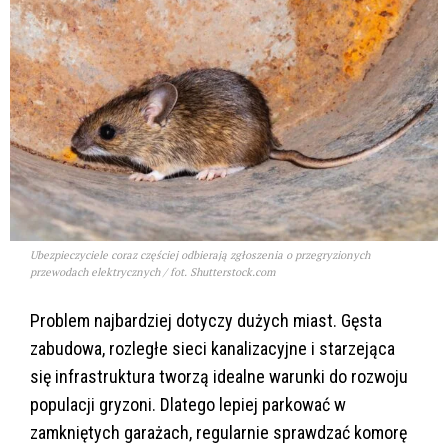
Ubezpieczyciele coraz częściej odbierają zgłoszenia o przegryzionych
przewodach elektrycznych / fot. Shutterstock.com
Problem najbardziej dotyczy dużych miast. Gęsta
zabudowa, rozległe sieci kanalizacyjne i starzejąca
się infrastruktura tworzą idealne warunki do rozwoju
populacji gryzoni. Dlatego lepiej parkować w
zamkniętych garażach, regularnie sprawdzać komorę