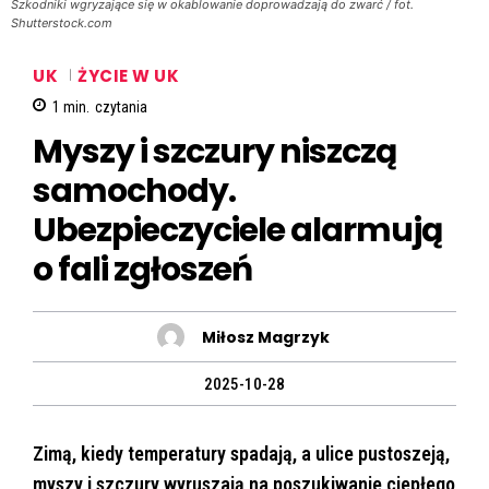
Szkodniki wgryzające się w okablowanie doprowadzają do zwarć / fot.
Shutterstock.com
UK
ŻYCIE W UK
1
min.
czytania
Myszy i szczury niszczą
samochody.
Ubezpieczyciele alarmują
o fali zgłoszeń
Miłosz Magrzyk
2025-10-28
Zimą, kiedy temperatury spadają, a ulice pustoszeją,
myszy i szczury wyruszają na poszukiwanie ciepłego