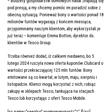
– Budżety gospodarstw domowych nadal znajdują się
pod presją, a my chcemy pomóc im poradzić sobie z
obecną sytuacją. Ponieważ bony o wartości ponad 18
milionów funtów wygasają z końcem miesiąca,
przypominamy naszym klientom, aby wykorzystali je
już teraz – komentuje Emma Botton, dyrektor ds.
klientów w Tesco Group.
Trzeba również dodać, iż całkiem niedawno, bo 5
lutego 2024 ruszyła nowa oferta kuponów Clubcard o
wartości przekraczającej 125 mln funtów. Bony
emitowane są co kwartał, w lutym, maju, sierpniu i
listopadzie. Klienci mogą korzystać z nich, robiąc
zakupy w sklepach Tesco, tankująca na stacjach
Tesco lub korzystając z ofert Tesco Mobile.
[sc name=”seealso” promowanypost=”1″ ][/sc]