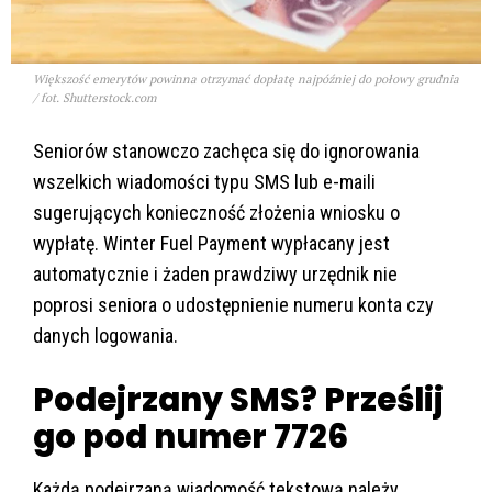
Większość emerytów powinna otrzymać dopłatę najpóźniej do połowy grudnia
/ fot. Shutterstock.com
Seniorów stanowczo zachęca się do ignorowania
wszelkich wiadomości typu SMS lub e-maili
sugerujących konieczność złożenia wniosku o
wypłatę. Winter Fuel Payment wypłacany jest
automatycznie i żaden prawdziwy urzędnik nie
poprosi seniora o udostępnienie numeru konta czy
danych logowania.
Podejrzany SMS? Prześlij
go pod numer 7726
Każdą podejrzaną wiadomość tekstową należy