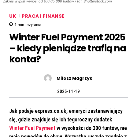
Zakres wypłat wynosi od 100 do 300 funtów / fot. Shutterstock.com
UK
PRACA I FINANSE
1
min.
czytania
Winter Fuel Payment 2025
– kiedy pieniądze trafią na
konta?
Miłosz Magrzyk
2025-11-19
Jak podaje express.co.uk, emeryci zastanawiający
się, gdzie znajduje się ich tegoroczny dodatek
Winter Fuel Payment
w wysokości do 300 funtów, nie
mają powodów do obaw. Wszystko ruszyło zgodnie z