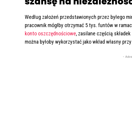
szansę na niezależnoś
Według założeń przedstawionych przez byłego minis
pracownik mógłby otrzymać 5 tys. funtów w ramach 
konto oszczędnościowe
, zasilane częścią skład
można byłoby wykorzystać jako wkład własny przy
- Adve