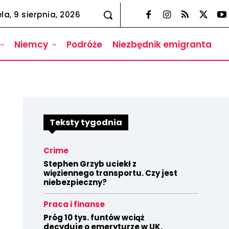
la, 9 sierpnia, 2026
Niemcy
Podróże
Niezbędnik emigranta
Teksty tygodnia
Crime
Stephen Grzyb uciekł z
więziennego transportu. Czy jest
niebezpieczny?
Praca i finanse
Próg 10 tys. funtów wciąż
decyduje o emeryturze w UK.