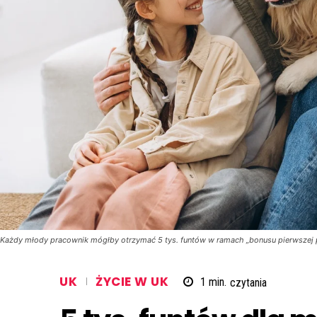
Każdy młody pracownik mógłby otrzymać 5 tys. funtów w ramach „bonusu pierwszej p
UK
ŻYCIE W UK
1
min.
czytania