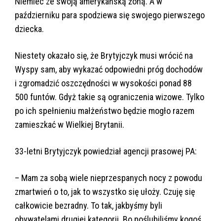
Niemiec ze swoją amerykańską żoną. A w
październiku para spodziewa się swojego pierwszego
dziecka.
Niestety okazało się, że Brytyjczyk musi wrócić na
Wyspy sam, aby wykazać odpowiedni próg dochodów
i zgromadzić oszczędności w wysokości ponad 88
500 funtów. Gdyż takie są ograniczenia wizowe. Tylko
po ich spełnieniu małżeństwo będzie mogło razem
zamieszkać w Wielkiej Brytanii.
33-letni Brytyjczyk powiedział agencji prasowej PA:
– Mam za sobą wiele nieprzespanych nocy z powodu
zmartwień o to, jak to wszystko się ułoży. Czuję się
całkowicie bezradny. To tak, jakbyśmy byli
obywatelami drugiej kategorii. Bo poślubiliśmy kogoś,