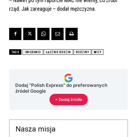
– Nawet po tym raporcie MAC nie wiemy, co zrobi
rząd. Jak zareaguje – dodał mężczyzna.
TAGS
IMIGRANCI
ŁĄCZNIE RODZIN
RODZINY
WIZY
Dodaj "Polish Express" do preferowanych
źródeł Google
+ Dodaj źródło
Nasza misja