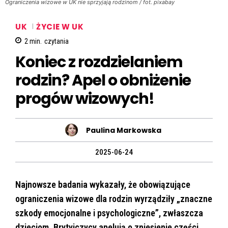
Ograniczenia wizowe w UK nie sprzyjają rodzinom / fot. pixabay
UK
ŻYCIE W UK
2
min.
czytania
Koniec z rozdzielaniem
rodzin? Apel o obniżenie
progów wizowych!
Paulina Markowska
2025-06-24
Najnowsze badania wykazały, że obowiązujące
ograniczenia wizowe dla rodzin wyrządziły „znaczne
szkody emocjonalne i psychologiczne”, zwłaszcza
dzieciom. Brytyjczycy apelują o zniesienie części