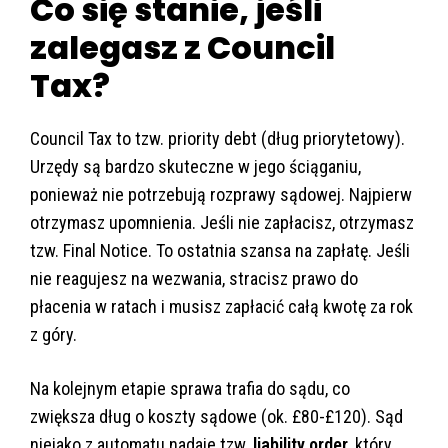
Co się stanie, jeśli
zalegasz z Council
Tax?
Council Tax to tzw. priority debt (dług priorytetowy).
Urzędy są bardzo skuteczne w jego ściąganiu,
ponieważ nie potrzebują rozprawy sądowej. Najpierw
otrzymasz upomnienia. Jeśli nie zapłacisz, otrzymasz
tzw. Final Notice. To ostatnia szansa na zapłatę. Jeśli
nie reagujesz na wezwania, stracisz prawo do
płacenia w ratach i musisz zapłacić całą kwotę za rok
z góry.
Na kolejnym etapie sprawa trafia do sądu, co
zwiększa dług o koszty sądowe (ok. £80-£120). Sąd
niejako z automatu nadaje tzw.
liability order,
który