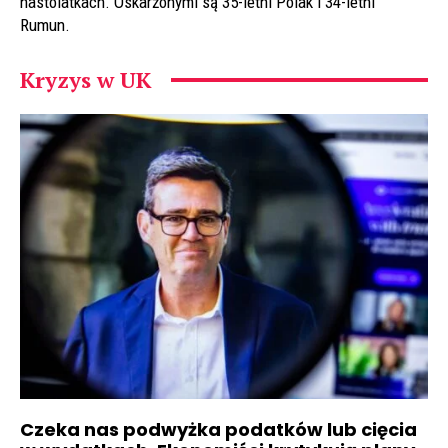
nastolatkach. Oskarżonymi są 35-letni Polak i 34-letni
Rumun.
Kryzys w UK
Czeka nas podwyżka podatków lub cięcia