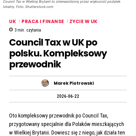
Council Tax w Wielkiej Brytanii to znienawidzony przez większość podatek
lokalny. Foto: Shutterstock.com
UK
PRACA I FINANSE
ŻYCIE W UK
3
min.
czytania
Council Tax w UK po
polsku. Kompleksowy
przewodnik
Marek Piotrowski
2026-06-22
Oto kompleksowy przewodnik po Council Tax,
przygotowany specjalnie dla Polaków mieszkających
w Wielkiej Brytanii. Dowiesz się z niego, jak działa ten