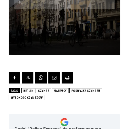
TAGS
BERLIN
CZYNSZ
NAJEMCY
PODWYŻKA CZYNSZU
WYSOKOŚĆ CZYNSZÓW
Dodaj "Polish Express" do preferowanych