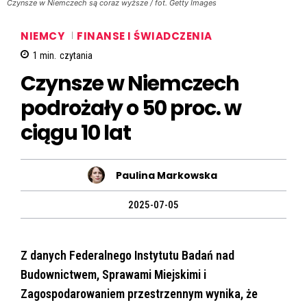
Czynsze w Niemczech są coraz wyższe / fot. Getty Images
NIEMCY
FINANSE I ŚWIADCZENIA
1
min.
czytania
Czynsze w Niemczech
podrożały o 50 proc. w
ciągu 10 lat
Paulina Markowska
2025-07-05
Z danych Federalnego Instytutu Badań nad
Budownictwem, Sprawami Miejskimi i
Zagospodarowaniem przestrzennym wynika, że