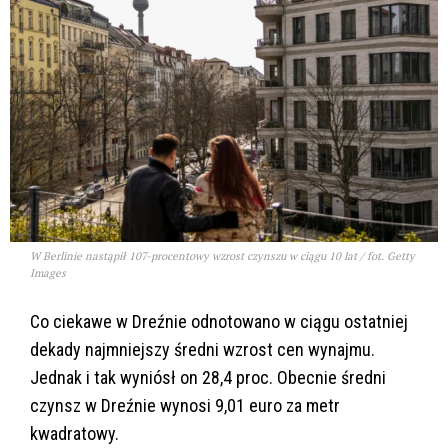
W Berlinie nastąpił 107-procentowy wzrost czynszu w ciągu 10 lat / fot. Getty
Images
Co ciekawe w Dreźnie odnotowano w ciągu ostatniej
dekady najmniejszy średni wzrost cen wynajmu.
Jednak i tak wyniósł on 28,4 proc. Obecnie średni
czynsz w Dreźnie wynosi 9,01 euro za metr
kwadratowy.