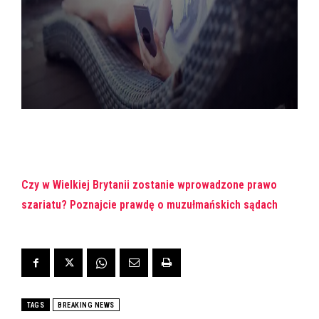
Czy w Wielkiej Brytanii zostanie wprowadzone prawo
szariatu? Poznajcie prawdę o muzułmańskich sądach
TAGS
BREAKING NEWS