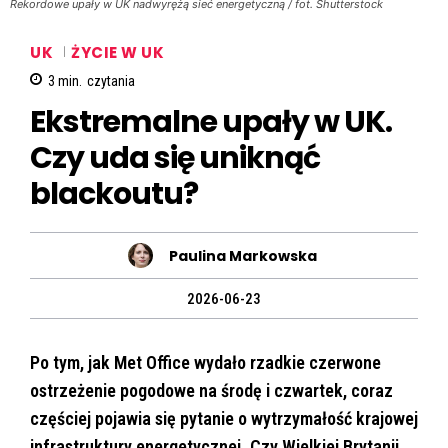
Rekordowe upały w UK nadwyrężą sieć energetyczną / fot. Shutterstock
UK
ŻYCIE W UK
3
min.
czytania
Ekstremalne upały w UK.
Czy uda się uniknąć
blackoutu?
Paulina Markowska
2026-06-23
Po tym, jak Met Office wydało rzadkie czerwone
ostrzeżenie pogodowe na środę i czwartek, coraz
częściej pojawia się pytanie o wytrzymałość krajowej
infrastruktury energetycznej. Czy Wielkiej Brytanii