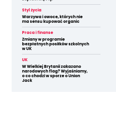
Styl życia
Warzywa i owoce, których nie
ma sensu kupować organic
Praca i finanse
Zmiany w programie
bezpłatnych posiłków szkolnych
w UK
UK
W Wielkiej Brytanii zakazano
narodowych flag? Wyjaśniamy,
o co chodzi w sporze o Union
Jack