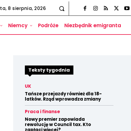
ta, 8 sierpnia, 2026
Niemcy
Podróże
Niezbędnik emigranta
Teksty tygodnia
UK
Tańsze przejazdy również dla 18-
latków. Rząd wprowadza zmiany
Praca i finanse
Nowy premier zapowiada
rewolucję w Council tax. Kto
zapłaci więcej?