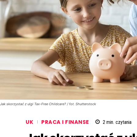
Jak skorzystać z ulgi Tax-Free Childcare? / fot. Shutterstock
UK
PRACA I FINANSE
2
min.
czytania