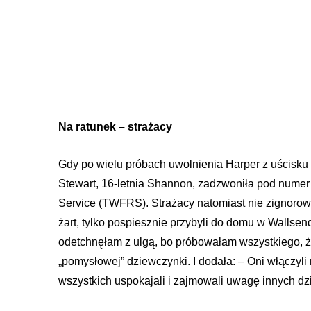
Na ratunek – strażacy
Gdy po wielu próbach uwolnienia Harper z uścisku 
Stewart, 16-letnia Shannon, zadzwoniła pod numer
Service (TWFRS). Strażacy natomiast nie zignorowa
żart, tylko pospiesznie przybyli do domu w Wallsend
odetchnęłam z ulgą, bo próbowałam wszystkiego, ż
„pomysłowej” dziewczynki. I dodała: – Oni włączyli n
wszystkich uspokajali i zajmowali uwagę innych dz