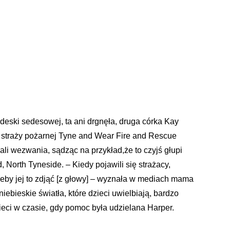
deski sedesowej, ta ani drgnęła, druga córka Kay
 straży pożarnej Tyne and Wear Fire and Rescue
li wezwania, sądząc na przykład,że to czyjś głupi
, North Tyneside. – Kiedy pojawili się strażacy,
eby jej to zdjąć [z głowy] – wyznała w mediach mama
iebieskie światła, które dzieci uwielbiają, bardzo
ieci w czasie, gdy pomoc była udzielana Harper.