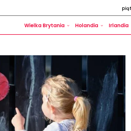
pią
Wielka Brytania
Holandia
Irlandia