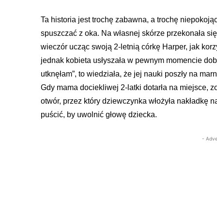
Ta historia jest trochę zabawna, a trochę niepokoją
spuszczać z oka. Na własnej skórze przekonała się 
wieczór ucząc swoją 2-letnią córkę Harper, jak korz
jednak kobieta usłyszała w pewnym momencie dobie
utknęłam”, to wiedziała, że jej nauki poszły na mar
Gdy mama dociekliwej 2-latki dotarła na miejsce, 
otwór, przez który dziewczynka włożyła nakładkę na 
puścić, by uwolnić głowę dziecka.
- Adve