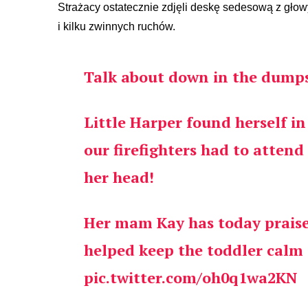
Strażacy ostatecznie zdjęli deskę sedesową z głow
i kilku zwinnych ruchów.
Talk about down in the dumps
Little Harper found herself in
our firefighters had to attend
her head!
Her mam Kay has today prais
helped keep the toddler calm 
pic.twitter.com/oh0q1wa2KN