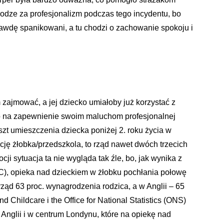
dze za profesjonalizm podczas tego incydentu, bo
prawdę spanikowani, a tu chodzi o zachowanie spokoju i
zajmować, a jej dziecko umiałoby już korzystać z
ło na zapewnienie swoim maluchom profesjonalnej
zt umieszczenia dziecka poniżej 2. roku życia w
cję żłobka/przedszkola, to rząd nawet dwóch trzecich
i sytuacja ta nie wygląda tak źle, bo, jak wynika z
C), opieka nad dzieckiem w żłobku pochłania połowę
 rząd 63 proc. wynagrodzenia rodzica, a w Anglii – 65
 Childcare i the Office for National Statistics (ONS)
Anglii i w centrum Londynu, które na opiekę nad