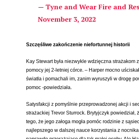
— Tyne and Wear Fire and Re
November 3, 2022
Szczęśliwe zakończenie niefortunnej historii
Kay Stewart była niezwykle wdzięczna strażakom za
pomocy jej 2-letniej córce. – Harper mocno uściskał
światła i pomachali im, zanim wyruszyli w drogę p
pomoc -powiedziała.
Satysfakcji z pomyślnie przeprowadzonej akcji i s
strażackiej Trevor Sturrock. Brytyjczyk powiedział, 
tego, że jego załoga mogła pomóc rodzinie z sąsie
najlepszego w dalszej nauce korzystania z nocnika
naprawdę przerażające dla tak małej osoby. Ale H