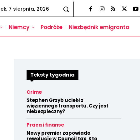
tek, 7 sierpnia, 2026
Niemcy
Podróże
Niezbędnik emigranta
Teksty tygodnia
Crime
Stephen Grzyb uciekł z
więziennego transportu. Czy jest
niebezpieczny?
Praca i finanse
Nowy premier zapowiada
rewolucję w Council tax. Kto