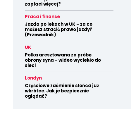
zapłaci więcej?
Praca i finanse
Jazda po lekach w UK – za co
możesz stracić prawo jazdy?
(Przewodnik)
UK
Polka aresztowana za próbę
obrony syna – wideo wyciekło do
sieci
Londyn
Częściowe zaćmienie słońca już
wkrótce. Jak je bezpiecznie
oglądać?