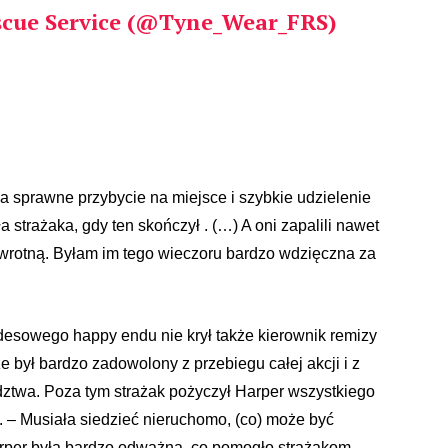
scue Service (@Tyne_Wear_FRS)
 sprawne przybycie na miejsce i szybkie udzielenie
a strażaka, gdy ten skończył . (…) A oni zapalili nawet
owrotną. Byłam im tego wieczoru bardzo wdzięczna za
edesowego happy endu nie krył także kierownik remizy
że był bardzo zadowolony z przebiegu całej akcji i z
dztwa. Poza tym strażak pożyczył Harper wszystkiego
. – Musiała siedzieć nieruchomo, (co) może być
arper była bardzo odważna, co pomogło strażakom