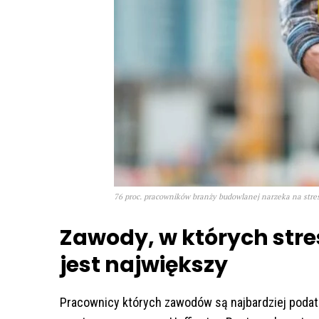
76 proc. pracowników branży budowlanej narzeka na stres
Zawody, w których stre
jest największy
Pracownicy których zawodów są najbardziej poda