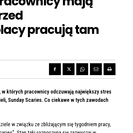
pracownicy mają
rzed
olacy pracują tam
, w których pracownicy odczuwają największy stres
zieli, Sunday Scaries. Co ciekawe w tych zawodach
edziele w związku ze zbliżającym się tygodniem pracy,
aries”. Stan taki rozpoczyna się zazwyczaj w