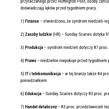
przytaczanego przez Huffington Post, osoby zatru
doświadczają lęków przed tygodniem pracy.
1)
Finanse
– stwierdzono, że syndrom niedzieli reg
2)
Zasoby ludzkie
(HR) – Sunday Scaries dotyka 9
3)
Produkcja
– syndrom niedzieli dotyczy 87 proc
4)
Prawo
– niedzielne niepokoje przed tygodniem p
5)
IT i telekomunikacja
– w tej branży także 84 pr
poniedziałkiem
6)
Edukacja
– Sunday Scaries dotyczy 83 proc. p
7)
Handel detaliczny
– 83 proc. przedstawicieli te