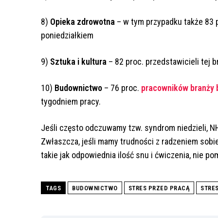
8)
Opieka zdrowotna
– w tym przypadku także 83 
poniedziałkiem
9)
Sztuka i kultura
– 82 proc. przedstawicieli tej 
10)
Budownictwo
– 76 proc.
pracowników branży 
tygodniem pracy.
Jeśli często odczuwamy tzw. syndrom niedzieli, NH
Zwłaszcza, jeśli mamy trudności z radzeniem sobie 
takie jak odpowiednia ilość snu i ćwiczenia, nie po
TAGS
BUDOWNICTWO
STRES PRZED PRACĄ
STRE