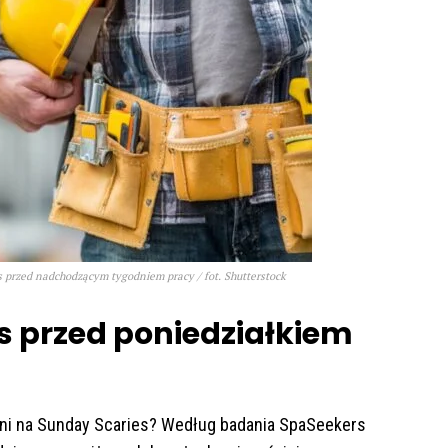
 przed nadchodzącym tygodniem pracy / fot. Shutterstock
s przed poniedziałkiem
tni na Sunday Scaries? Według badania SpaSeekers