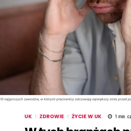
10 najgorszych zawodów, w których pracownicy odczuwają największy stres przed pon
UK
ZDROWIE
ŻYCIE W UK
1
min.
cz