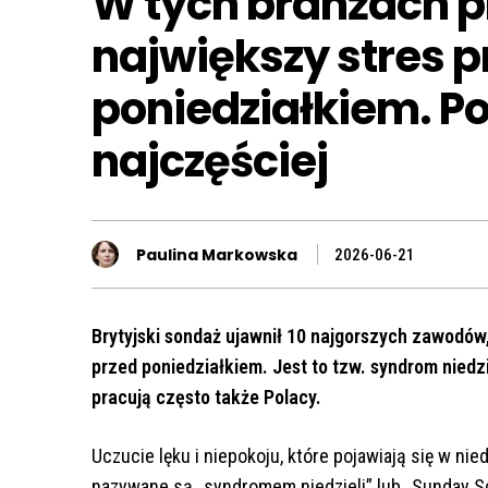
W tych branżach 
największy stres p
poniedziałkiem. P
najczęściej
Paulina Markowska
2026-06-21
Brytyjski sondaż ujawnił 10 najgorszych zawodów
przed poniedziałkiem. Jest to tzw. syndrom nied
pracują często także Polacy.
Uczucie lęku i niepokoju, które pojawiają się w ni
nazywane są „syndromem niedzieli” lub „Sunday Sc