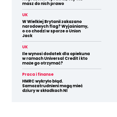
masz do nich prawo
UK
W Wielkiej Brytanii zakazano
narodowych flag? Wyjaśniamy,
o co chodzi w sporze o Union
Jack
UK
Ile wynosi dodatek dla opiekuna
w ramach Universal Credit i kto
może go otrzymać?
Praca i finanse
HMRC wykryło błąd.
Samozatrudnieni mogą mieć
dziury w składkach NI