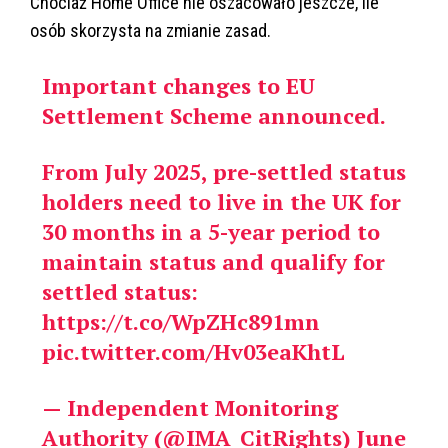
Chociaż Home Office nie oszacowało jeszcze, ile
osób skorzysta na zmianie zasad.
Important changes to EU
Settlement Scheme announced.
From July 2025, pre-settled status
holders need to live in the UK for
30 months in a 5-year period to
maintain status and qualify for
settled status:
https://t.co/WpZHc891mn
pic.twitter.com/Hv03eaKhtL
— Independent Monitoring
Authority (@IMA_CitRights)
June