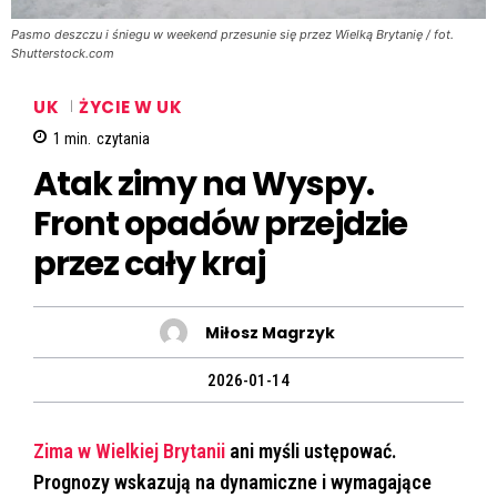
Pasmo deszczu i śniegu w weekend przesunie się przez Wielką Brytanię / fot.
Shutterstock.com
UK
ŻYCIE W UK
1
min.
czytania
Atak zimy na Wyspy.
Front opadów przejdzie
przez cały kraj
Miłosz Magrzyk
2026-01-14
Zima w Wielkiej Brytanii
ani my
śli ustępować.
Prognozy wskazują na dynamiczne i wymagające