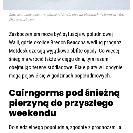
Zima zaatakuje mocno w północnej Anglii oraz na obszarach wyżynnych / fot.
Shutterstock.com
Zaskoczeniem może być sytuacja w południowej
Walii, gdzie okolice Brecon Beacons według prognoz
Metdesk czekają wyjątkowo obfite opady. Co więcej,
śnieg ma wr
óci
ć także w ciągu dnia, tym razem
obejmując tereny śr
ódl
ądowe. Białe płaty w Londynie
mogą pojawić się w godzinach popołudniowych.
Cairngorms pod śnieżną
pierzyną do przyszłego
weekendu
Do niedzielnego popo
łudnia, zgodnie z prognozami, a