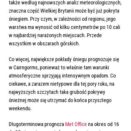
także według najnowszych analiz meteorologicznych,
znaczna część Wielkiej Brytanii może być już pokryta
śniegiem. Przy czym, w zależności od regionu, jego
warstwa ma wynosić od kilku centymetr
ów
po 10 cali
w najbardziej narażonych miejscach. Przede
wszystkim w obszarach g
órskich.
Co wi
ęcej, największe pokłady śniegu prognozuje się
w Cairngorms, ponieważ to właśnie tam warunki
atmosferyczne sprzyjają intensywnym opadom. Co
ciekawe, a zarazem nietypowe dla tej pory roku, na
najwyższych szczytach taka grubość pokrywy
śnieżnej może się utrzymać do końca przyszłego
weekendu.
Długoterminowa prognoza
Met Office
na okres od 16