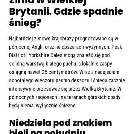
Brytanii. G
dzie spadnie
śnieg?
Najbardziej zimowe krajobrazy prognozowane są w
p
ó
łnocnej Anglii oraz na obszarach wyżynnych. Peak
District i Yorkshire Dales mogą znaleźć się pod
solidną warstwą białego puchu, a lokalnie zaspy
osiągną nawet 25 centymetr
ów.
Wraz z nadej
ściem
sobotniego wieczoru pasmo deszczu i śniegu zacznie
intensywnie przesuwać się przez Wielką Brytanię. W
p
ó
łnocnych regionach i na terenach g
órskich opady
b
ędą niemal wyłącznie śnieżne.
Niedziela pod znakiem
bieli na południu