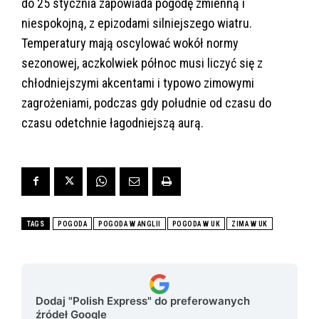
do 25 stycznia zapowiada pogodę zmienną i
niespokojną, z epizodami silniejszego wiatru.
Temperatury mają oscylować wok
ó
ł normy
sezonowej, aczkolwiek p
ó
łnoc musi liczyć się z
chłodniejszymi akcentami i typowo zimowymi
zagrożeniami, podczas gdy południe od czasu do
czasu odetchnie łagodniejszą aurą.
TAGS
POGODA
POGODA W ANGLII
POGODA W UK
ZIMA W UK
Dodaj "Polish Express" do preferowanych
źródeł Google