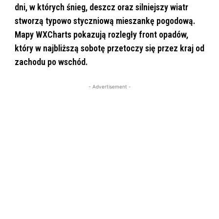
dni, w kt
órych
śnieg, deszcz oraz silniejszy wiatr
stworzą typowo styczniową mieszankę pogodową.
Mapy WXCharts pokazują rozległy front opad
ów,
który w najbli
ższą sobotę przetoczy się przez kraj od
zachodu po wsch
ód.
- Advertisement -