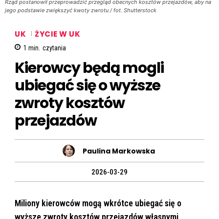
Rząd postanowił przeprowadzić przegląd obecnych kosztów przejazdów, aby na
jego podstawie zwiększyć kwoty zwrotu / fot. Shutterstock
UK
ŻYCIE W UK
1
min.
czytania
Kierowcy będą mogli
ubiegać się o wyższe
zwroty kosztów
przejazdów
Paulina Markowska
2026-03-29
Miliony kierowców mogą wkrótce ubiegać się o
wyższe zwroty kosztów przejazdów własnymi