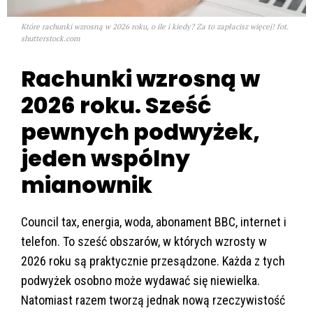
Które rachunki wzrosną w 2026 roku, o ile i kiedy? Za to zapłacisz więcej! fot.
shutterstock.com
Rachunki wzrosną w
2026 roku. Sześć
pewnych podwyżek,
jeden wspólny
mianownik
Council tax, energia, woda, abonament BBC, internet i
telefon. To sześć obszarów, w których wzrosty w
2026 roku są praktycznie przesądzone. Każda z tych
podwyżek osobno może wydawać się niewielka.
Natomiast razem tworzą jednak nową rzeczywistość