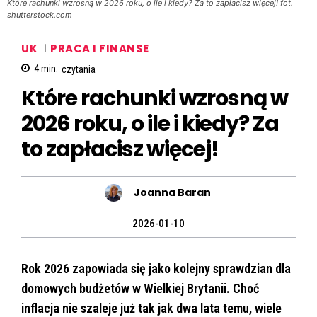
Które rachunki wzrosną w 2026 roku, o ile i kiedy? Za to zapłacisz więcej! fot.
shutterstock.com
UK
PRACA I FINANSE
4
min.
czytania
Które rachunki wzrosną w
2026 roku, o ile i kiedy? Za
to zapłacisz więcej!
Joanna Baran
2026-01-10
Rok 2026 zapowiada się jako kolejny sprawdzian dla
domowych budżetów w Wielkiej Brytanii. Choć
inflacja nie szaleje już tak jak dwa lata temu, wiele