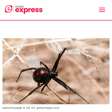
jadowite pająki w UK, fot. gettyimages.com