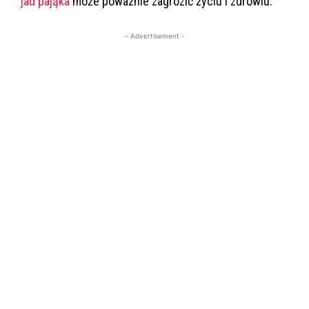
jad pająka
może poważnie zagrozić życiu i zdrowiu.
- Advertisement -