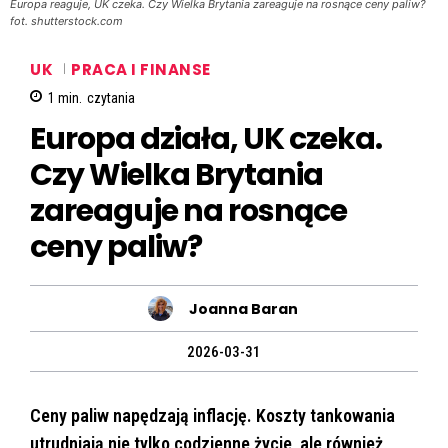
Europa reaguje, UK czeka. Czy Wielka Brytania zareaguje na rosnące ceny paliw?
fot. shutterstock.com
UK
PRACA I FINANSE
1
min.
czytania
Europa działa, UK czeka.
Czy Wielka Brytania
zareaguje na rosnące
ceny paliw?
Joanna Baran
2026-03-31
Ceny paliw napędzają inflację. Koszty tankowania
utrudniają nie tylko codzienne życie, ale również