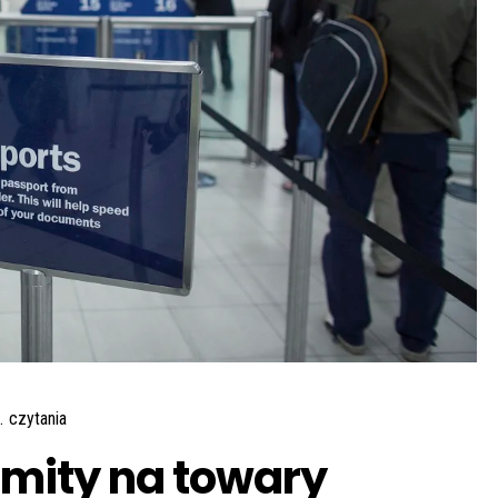
.
czytania
imity na towary