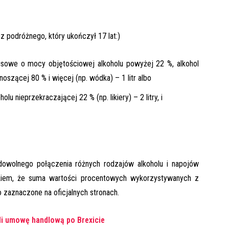
z podróżnego, który ukończył 17 lat:)
tusowe o mocy objętościowej alkoholu powyżej 22 %, alkohol
szącej 80 % i więcej (np. wódka) – 1 litr albo
u nieprzekraczającej 22 % (np. likiery) – 2 litry, i
owolnego połączenia różnych rodzajów alkoholu i napojów
nkiem, że suma wartości procentowych wykorzystywanych z
 zaznaczone na oficjalnych stronach.
i umowę handlową po Brexicie