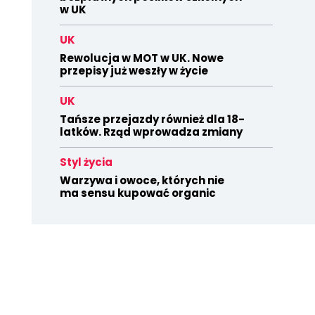
w UK
UK
Rewolucja w MOT w UK. Nowe
przepisy już weszły w życie
UK
Tańsze przejazdy również dla 18-
latków. Rząd wprowadza zmiany
Styl życia
Warzywa i owoce, których nie
ma sensu kupować organic