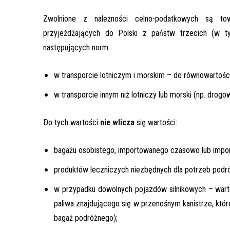
Zwolnione z należności celno-podatkowych są t
przyjeżdżających do Polski z państw trzecich (w t
następujących norm:
w transporcie lotniczym i morskim – do równowartośc
w transporcie innym niż lotniczy lub morski (np. dro
Do tych wartości
nie wlicza
się wartości:
bagażu osobistego, importowanego czasowo lub imp
produktów leczniczych niezbędnych dla potrzeb podr
w przypadku dowolnych pojazdów silnikowych – warto
paliwa znajdującego się w przenośnym kanistrze, które
bagaż podróżnego);