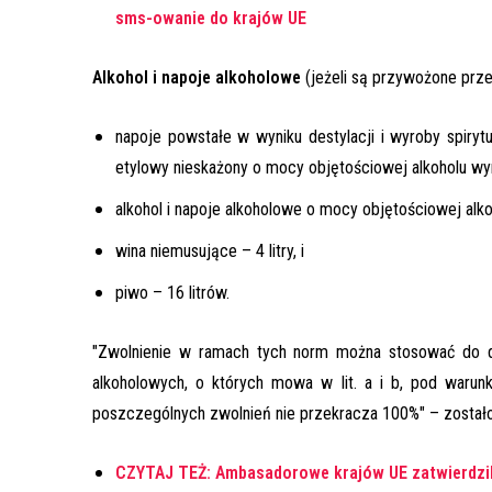
sms-owanie do krajów UE
Alkohol i napoje alkoholowe
(jeżeli są przywożone prze
napoje powstałe w wyniku destylacji i wyroby spiry
etylowy nieskażony o mocy objętościowej alkoholu wyno
alkohol i napoje alkoholowe o mocy objętościowej alkohol
wina niemusujące – 4 litry, i
piwo – 16 litrów.
"Zwolnienie w ramach tych norm można stosować do d
alkoholowych, o których mowa w lit. a i b, pod waru
poszczególnych zwolnień nie przekracza 100%" – zostało
CZYTAJ TEŻ: Ambasadorowe krajów UE zatwierdzil