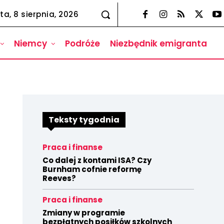
ta, 8 sierpnia, 2026
Niemcy
Podróże
Niezbędnik emigranta
Teksty tygodnia
Praca i finanse
Co dalej z kontami ISA? Czy
Burnham cofnie reformę
Reeves?
Praca i finanse
Zmiany w programie
bezpłatnych posiłków szkolnych