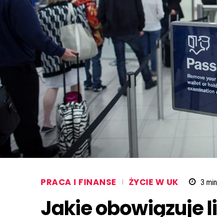
PRACA I FINANSE
ŻYCIE W UK
3
min
Jakie obowiązuje l