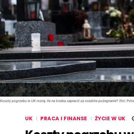
Koszty pogrzebu w UK rosną. Ile na trzeba zapłacić za ostatnie pożegnanie? (fot: P
UK
PRACA I FINANSE
ŻYCIE W UK