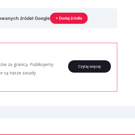
rowanych źródeł Google
+ Dodaj źródło
aków za granicą. Publikujemy
Czytaj więcej
ie są nasze zasady