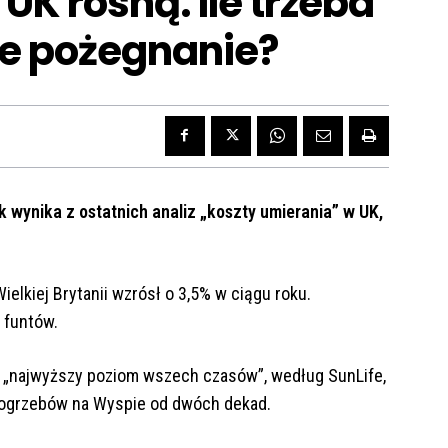
UK rosną. Ile trzeba
ie pożegnanie?
ak wynika z ostatnich analiz „koszty umierania” w UK,
lkiej Brytanii wzrósł o 3,5% w ciągu roku.
 funtów.
„najwyższy poziom wszech czasów”, według SunLife,
 pogrzebów na Wyspie od dwóch dekad.