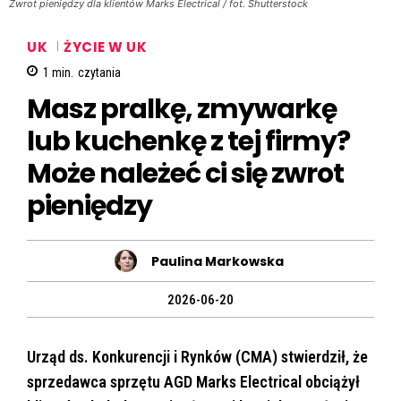
Zwrot pieniędzy dla klientów Marks Electrical / fot. Shutterstock
UK
ŻYCIE W UK
1
min.
czytania
Masz pralkę, zmywarkę
lub kuchenkę z tej firmy?
Może należeć ci się zwrot
pieniędzy
Paulina Markowska
2026-06-20
Urząd ds. Konkurencji i Rynków (CMA) stwierdził, że
sprzedawca sprzętu AGD Marks Electrical obciążył